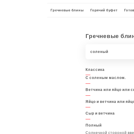
Гречневые блины
Горячий буфет
Гото
Мороженое и сорбеты
Приложения
пи
Гречневые бли
соленый
Классика
С соленым маслом.
Ветчина или яйцо или 
Яйцо и ветчина или яйц
Сыр и ветчина
Полный
Солнечной стороной вве