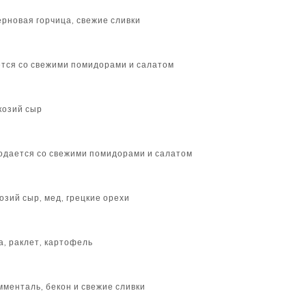
ерновая горчица, свежие сливки
ется со свежими помидорами и салатом
козий сыр
 подается со свежими помидорами и салатом
козий сыр, мед, грецкие орехи
а, раклет, картофель
мменталь, бекон и свежие сливки