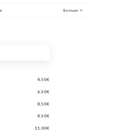
и
Больше
4.50€
6.50€
8.50€
8.50€
11.00€