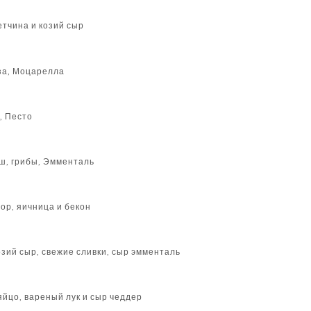
етчина и козий сыр
оза, Моцарелла
, Песто
ш, грибы, Эмменталь
ор, яичница и бекон
озий сыр, свежие сливки, сыр эмменталь
йцо, вареный лук и сыр чеддер