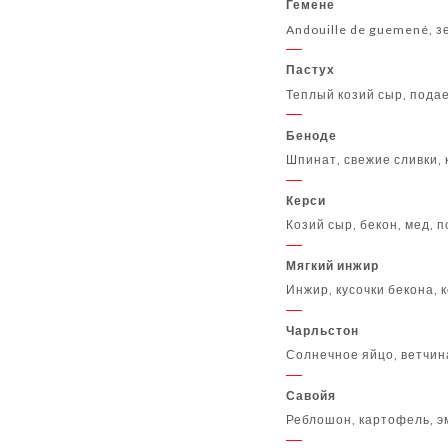
Гемене
Andouille de guemené, з
Пастух
Теплый козий сыр, пода
Беноде
Шпинат, свежие сливки, 
Керси
Козий сыр, бекон, мед,
Мягкий инжир
Инжир, кусочки бекона, 
Чарльстон
Солнечное яйцо, ветчин
Савойя
Реблошон, картофель, э