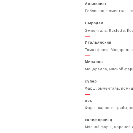
Альпинист
Реблошон, эмменталь, в
Сыродел
Эмменталь, Raclette, К
Итальянский
Томат фреш, Моцарелла
Миланцы
Моцарелла, мясной фар
супер
Фарш, эмменталь, помид
лес
Фарш, вареные грибы, к
калифорниец
Мясной фарш, жареное я