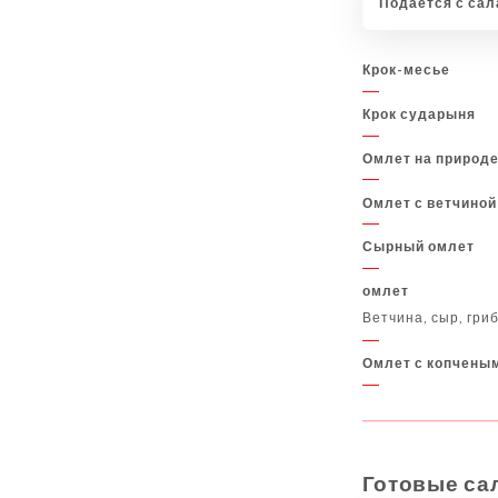
Подается с са
Крок-месье
Крок сударыня
Омлет на природ
Омлет с ветчиной
Сырный омлет
омлет
Ветчина, сыр, гри
Омлет с копчены
Готовые са