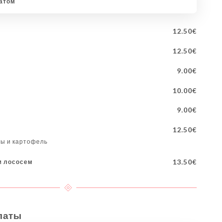
латом
12.50€
12.50€
9.00€
е
10.00€
9.00€
12.50€
бы и картофель
13.50€
м лососем
латы