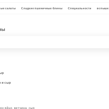
вые салаты
Сладкие пшеничные блины
Специальности
вспышк
во
Закуски
Погреб для сидра
вина
Горячие напитки
ны
сыр
о и сыр
рх яйцо, ветчина, сыр