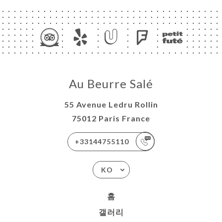
Au Beurre Salé
55 Avenue Ledru Rollin
75012 Paris France
+33144755110
KO
홈
갤러리