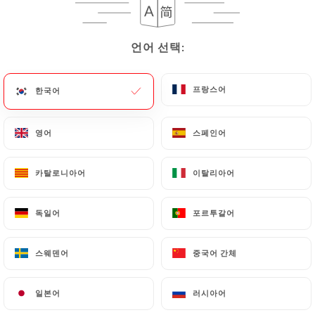
메뉴
KO
언어 선택:
언어 선택:
프랑스어
프랑스어
한국어
한국어
/
홈
리뷰
영어
영어
스페인어
스페인어
리뷰
카탈로니아어
카탈로니아어
이탈리아어
이탈리아어
독일어
독일어
포르투갈어
포르투갈어
337 Uniiti 리뷰
스웨덴어
스웨덴어
중국어 간체
중국어 간체
4.7 / 5
일본어
일본어
러시아어
러시아어
100% 실제 검증된 리뷰입니다.