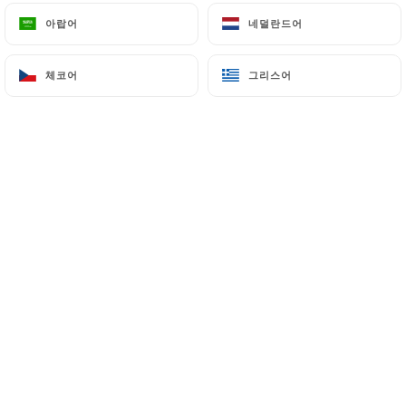
아랍어
아랍어
네덜란드어
네덜란드어
Saïda E. 평가
체코어
체코어
그리스어
그리스어
S
5/5
Toujours aussi bon :-)
07/07/2026
•
08:01
Yannis N. 평가
Y
5/5
15/06/2026
•
10:44
Orianne L. 평가
O
5/5
02/06/2026
•
08:36