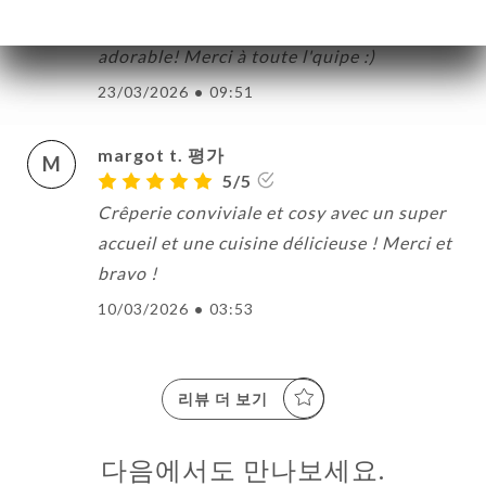
super bonnes et l'accueil toujours
adorable! Merci à toute l'quipe :)
23/03/2026
•
09:51
margot t. 평가
M
5/5
Crêperie conviviale et cosy avec un super
accueil et une cuisine délicieuse ! Merci et
bravo !
10/03/2026
•
03:53
리뷰 더 보기
다음에서도 만나보세요.