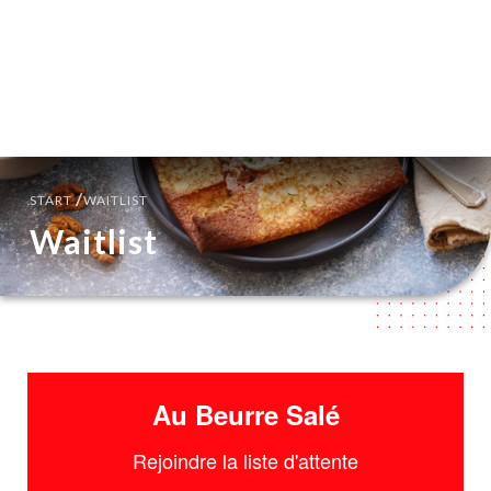
DE
MENÜ
/
START
WAITLIST
Waitlist