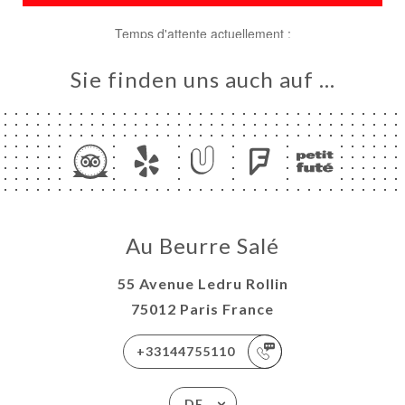
Sie finden uns auch auf …
ART
VIEREN
LLUNG
ERIE
Au Beurre Salé
RTUNG
55 Avenue Ledru Rollin
NÜ
75012 Paris France
TAKT
+33144755110
DE