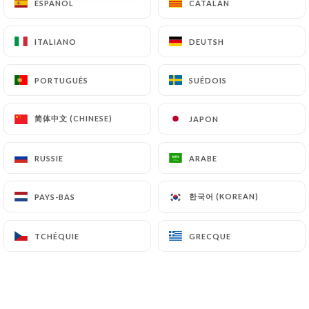
ESPAÑOL
ESPAÑOL
CATALAN
CATALAN
ITALIANO
ITALIANO
DEUTSH
DEUTSH
PORTUGUÊS
PORTUGUÊS
SUÉDOIS
SUÉDOIS
Au Beurre Salé
简体中文 (CHINESE)
简体中文 (CHINESE)
JAPON
JAPON
337 AVIS
RUSSIE
RUSSIE
ARABE
ARABE
CRÊPERIE
한국어 (KOREAN)
한국어 (KOREAN)
PAYS-BAS
PAYS-BAS
55 Avenue Ledru Rollin
75012 Paris France
TCHÉQUIE
TCHÉQUIE
GRECQUE
GRECQUE
Qui sommes nous?