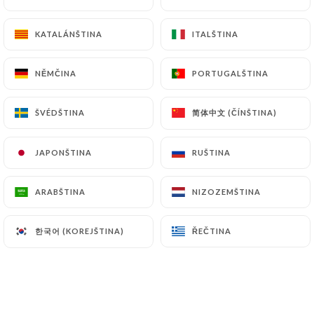
KATALÁNŠTINA
KATALÁNŠTINA
ITALŠTINA
ITALŠTINA
NĚMČINA
NĚMČINA
PORTUGALŠTINA
PORTUGALŠTINA
简体中文 (ČÍNŠTINA)
简体中文 (ČÍNŠTINA)
ŠVÉDŠTINA
ŠVÉDŠTINA
JAPONŠTINA
JAPONŠTINA
RUŠTINA
RUŠTINA
ARABŠTINA
ARABŠTINA
NIZOZEMŠTINA
NIZOZEMŠTINA
한국어 (KOREJŠTINA)
한국어 (KOREJŠTINA)
ŘEČTINA
ŘEČTINA